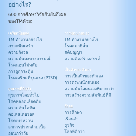
อย่างไร?
สุขภาพโดยทั่วไป
วิธีการทำงาน TM
600 การศึกษาวิจัยยืนยันถึงผล
การสะสมไขมันในหลอดเลือด
โรคสมาธิสั้น
ของTMด้วย:
คอเลสเตอรอล
สติปัญญา
โรคเบาหวาน
ความคิดสร้างสรรค์
เครียดน้อยลง
การพัฒนาสมอง
TM ทำงานอย่างไร
TM ทำงานอย่างไร
ความดันโลหิต
ภาวะซึมเศร้า
โรคสมาธิสั้น
อาการปวดกล้ามเนื้อ
ความกังวล
สติปัญญา
อ่อนเยาว์ตลอดกาล
ความมั่นคงทางอารมณ์
ความคิดสร้างสรรค์
การเลิกสูบบุหรี่
โรคนอนไม่หลับ
เป็นตัวของตัวเอง
การถูกกระตุ้น
พิษสุราเรื้อรัง
การเป็นตัวของตัวเอง
โรคเครียดที่รุนแรง (PTSD)
ติดยาเสพติด
การตระหนักตนเอง
ความมั่นใจตนเองที่มากกว่า
สุขภาพที่ดีกว่า
สุขภาพโดยทั่วไป
การสร้างความสัมพันธ์ที่ดี
โรคหลอดเลือดตีบ
สังคม
ความดันโลหิต
การศึกษา
คอเลสเตอรอล
เรือนจำ
โรคเบาหวาน
ธุรกิจ
อาการปวดกล้ามเนื้อ
โลกที่ดีกว่า
อ่อนกว่าวัย