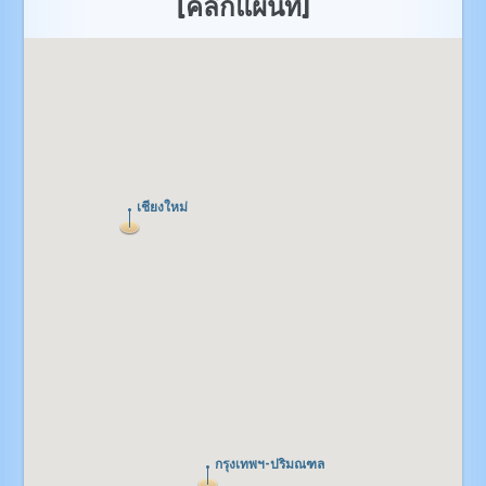
[คลิกแผนที่]
เชียงใหม่
เชียงใหม่
กรุงเทพฯ-ปริมณฑล
กรุงเทพฯ-ปริมณฑล