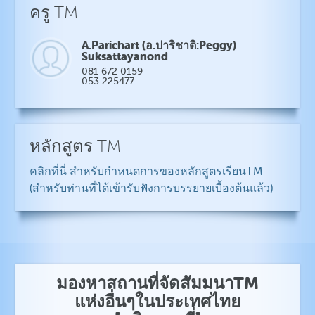
ครู TM
A.Parichart (อ.ปาริชาติ:Peggy)
Suksattayanond
081 672 0159
053 225477
หลักสูตร TM
คลิกที่นี่ สำหรับกำหนดการของหลักสูตรเรียนTM
(สำหรับท่านที่ได้เข้ารับฟังการบรรยายเบื้องต้นแล้ว)
มองหาสถานที่จัดสัมมนาTM
แห่งอื่นๆในประเทศไทย