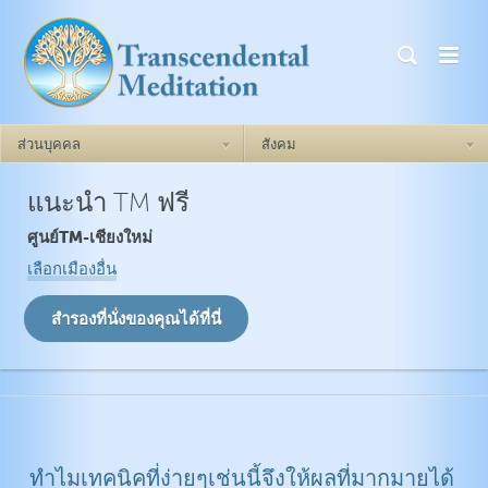
ส่วนบุคคล
สังคม
แนะนำ TM ฟรี
วิธีการ TM ทำงาน
TM ทำงานอย่างไร
ศูนย์TM-เชียงใหม่
เป็นตัวของตัวเอง
ความกังวล
เลือกเมืองอื่น
การบรรลุเป้าหมายสูงสุดของ
ภาวะซึมเศร้า
ตนเอง
โรคเครียด PTSD ความผิดปกติ
ความเชื่อมั่นในตนเอง
ที่เกิดหลังความเครียดที่
สะเทือนใจ
ความสัมพันธ์
โรคนอนไม่หลับ
ความมั่นคงทางอารมณ์
การถูกกระตุ้น
ทำไมเทคนิคที่ง่ายๆเช่นนี้จึงให้ผลที่มากมายได้