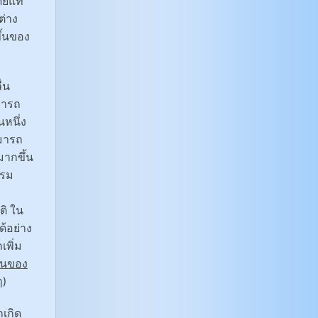
ดยแท้
ต่าง
ึ้นของ
่น
มารถ
หนึ่ง
ามารถ
มากขึ้น
รรม
ติ ใน
ด้อย่าง
เพิ่ม
ตนของ
ๆ)
ถเกิด