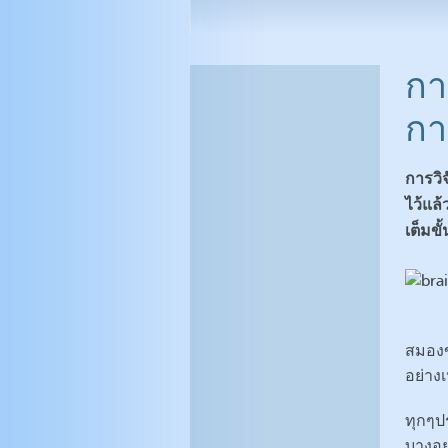
กา
กา
การวิจ
ไว้แล้ว
เต็มขั
สมองข
อย่างเ
ทุกๆป
บางอย