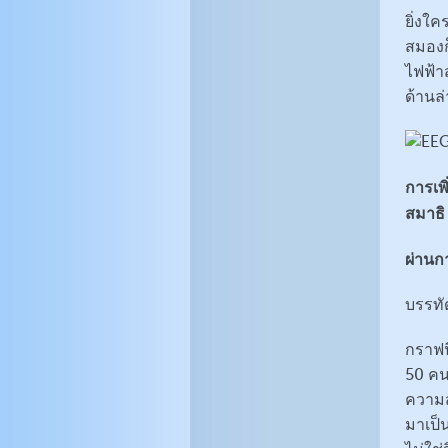
ยิ่งใ
สมองก็
ไฟฟ้า
ด้านล่
การเพ
สมาธิ
ผ่านก
บรร
กราฟน
50 คน
ความส
มาเป็น