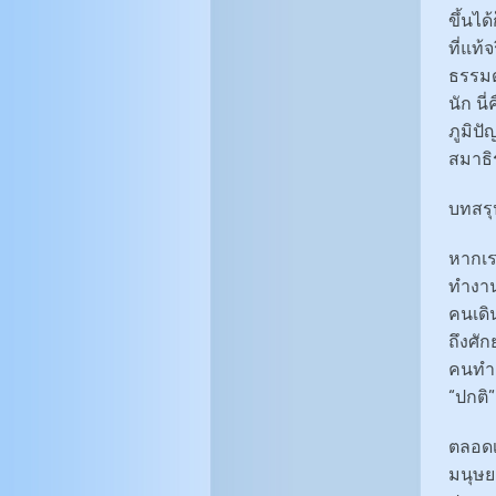
ขึ้นได
ที่แท
ธรรมด
นัก นี
ภูมิป
สมาธิ
บทสรุ
หากเร
ทำงาน
คนเดิ
ถึงศั
คนทำงา
“ปกติ”
ตลอดเ
มนุษย