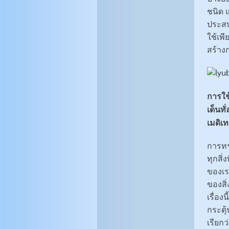
ชนิด แ
ประสบก
ใช้เพี
สร้างก
การใช
เด็นท
เมดิเท
การทร
ทุกสิ่
ของเรา
ของสิ่
เรื่อ
กระตุ
เรียกว