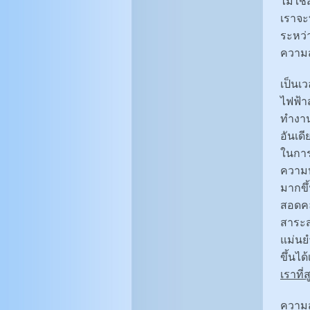
ไม่ใช่
เราจะ
ระหว่
ความส
เป็นเ
ไฟฟ้า
ทำงาน
อันเด
ในการ
ความห
มากขึ
สอดคล
สาระส
แม่นย
ขึ้นได
เราที่ส
ความส