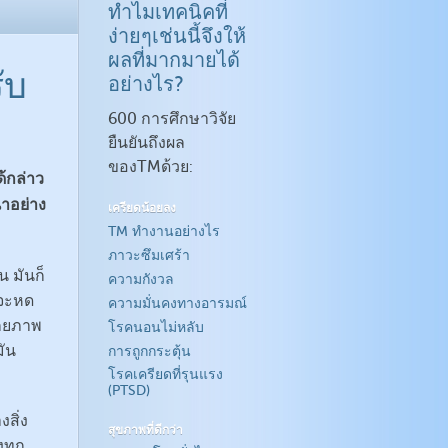
ลอดกาล
ทำไมเทคนิคที่
หรี่
ง่ายๆเช่นนี้จึงให้
ัง
ผลที่มากมายได้
ับ
อย่างไร?
ด
600 การศึกษาวิจัย
ยืนยันถึงผล
ของTMด้วย:
ด้กล่าว
าอย่าง
เครียดน้อยลง
TM ทำงานอย่างไร
ภาวะซึมเศร้า
น มันก็
ความกังวล
็จะหด
ความมั่นคงทางอารมณ์
ักยภาพ
โรคนอนไม่หลับ
มัน
การถูกกระตุ้น
โรคเครียดที่รุนแรง
(PTSD)
สิ่ง
สุขภาพที่ดีกว่า
งทุก