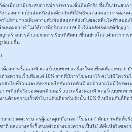
้ก็ต่อเมื่อเรามีประสบการณ์การทรานเซ็นที่แท้จริง ซึ่งเป็นประสบก
้จริงของความเป็นอันหนึ่งอันเดียวกันที่มีอิทธิพลต่อสมอง การผ่อน
าไม่สามารถเพิ่มความสัมพันธ์สอดคล้องกันของคลื่นไฟฟ้าสมอง
่คือเหตุผลว่าทำไมวิธีการฝึกจิตแบบ TM ถึงให้ผลลัพธ์ต่อสติปัญญา
ัญญาสร้างสรรค์ และผลการเรียนที่พัฒนาขึ้นอย่างโดดเด่นกว่าการ
รูปแบบอื่น
ป
าต้องการซื้อคอมพิวเตอร์แบบพกพาเครื่องใหม่เพียงเพื่อจะพบว่ามั
ด้วยความเร็วเพียงแค่ 10% จากที่มีการโฆษณาไว้ คงไม่มีใครรับได
นกลับไปที่ร้านและส่งซ่อมหรืออัพเกรดทันที แต่ถ้าหากไม่มีใครตร
กยภาพที่แท้จริงของคอมพิวเตอร์ และเครื่องคอมพิวเตอร์แบบพกพา
นด้วยความเร็วต่ำในระดับเดียวกัน ดังนั้น 10% ที่เหมือนกันก็ถือว
วลากว่าศตวรรษ ครูผู้สอนดูเหมือนจะ “โฆษณา” ศักยภาพที่แท้จริ
ชาติ และบางครั้งก็เสนอตัวอย่างของความเป็นไปได้ที่แท้จริงของ