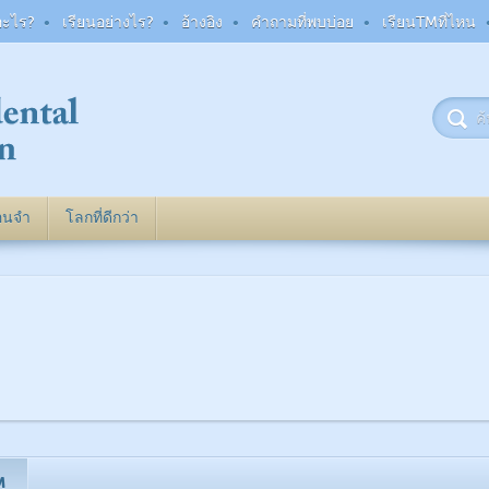
อะไร?
เรียนอย่างไร?
อ้างอิง
คำถามที่พบบ่อย
เรียนTMที่ไหน
ือนจำ
โลกที่ดีกว่า
วิธีการ TM ทำงาน
TM ทำงานอย่างไร
สุขภาพโดยท
เป็นตัวของตัวเอง
ความกังวล
การสะสมไข
หลอดเลือด
การบรรลุเป้าหมาย
ภาวะซึมเศร้า
สูงสุดของตนเอง
คอเลสเตอร
โรคเครียด PTSD
ความเชื่อมั่นใน
ความผิดปกติที่เกิด
โรคเบาหว
ตนเอง
หลังความเครียดที่
ความดันโล
สะเทือนใจ
ความสัมพันธ์
อาการปวดกล
โรคนอนไม่หลับ
M