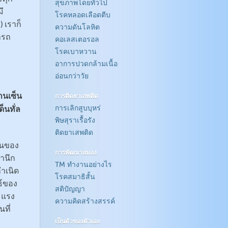
สุขภาพโดยทั่วไป
ี
โรคหลอดเลือดตีบ
) เราก็
ความดันโลหิต
ารถ
คอเลสเตอรอล
โรคเบาหวาน
อาการปวดกล้ามเนื้อ
อ่อนกว่าวัย
านเซ็น
การติดยาเสพติด
็นทั่ล
การเลิกสูบบุหร่
พิษสุราเรื้อรัง
ติดยาเสพติด
ันของ
การพัฒนาสมอง
สำนึก
TM ทำงานอย่างไร
กำเนิด
โรคสมาธิสั้น
พธ์ของ
สติปัญญา
 แรง
ความคิดสร้างสรรค์
ที่
เป็นตัวของตัวเอง