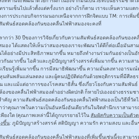
สิ่งที่ท่านจะพัฒนาด้วยการฝึก เนื่องจากมันเป็นวิธีที่เป็นธรรมชาติโ
ทรานเซ็นไปแล้วตั้งแต่ครั้งแรก อย่างไรก็ตาม เราจะเห็นความแตก
างการประกอบกิจกรรมนอกเหนือจากการฝึกจิตแบบ TM: การเพิ่มข
ัมพันธ์สอดคล้องกันของคลื่นไฟฟ้าสมองจะคงที่
วลากว่า 30 ปีของการวิจัยเกี่ยวกับความสัมพันธ์สอดคล้องกันของคลื
สมอง ได้แสดงให้เห็นว่าสมองของเราจะพัฒนาได้ดีก็ต่อเมื่อมันสา
ได้อย่างมีประสิทธิภาพมากขึ้น หมายถึงทำงานร่วมกันอย่างเป็นอัน
ียวกันมากขึ้น ไอคิวและภูมิปัญญาสร้างสรรค์เพิ่มมากขึ้น ความส
เรียนรู้เพิ่มมากขึ้น การมีสมาธิพัฒนาขึ้น ความมั่นคงทางอารมณ์
ุนหันพลันแล่นลดลง และผู้คนปฏิบัติต่อกันด้วยพฤติกรรมที่มีศีลธ
้น และแม้แต่อาการของโรคสมาธิสั้น ซึ่งเกี่ยวโยงกับความสัมพันธ์
้องของคลื่นไฟฟ้าสมองต่ำอย่างผิดปกติ ก็หายไปเองอย่างธรรมชา
ำคัญ ความสัมพันธ์สอดคล้องกันของคลื่นไฟฟ้าสมองเป็นวิธีที่วัดไ
ำว่าคุณภาพในความเป็นอันหนึ่งอันเดียวกันในจิตสำนึกเราสามารถ
้เพียงใด (คุณภาพเหล่านี้ได้ถูกบรรยายไว้ใน
สัมผัสกับความเป็นตัว
ูงขึ้น
: ภูมิปัญญาสร้างสรรค์ สติปัญญา ความรัก ความสงบ และอื่น
ัมพันธ์สอดคล้องกันของคลื่นไฟฟ้าสมองที่เพิ่มขึ้นเช่นนี้จะสามาร