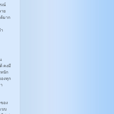
ารณ์
คลาย
ได้มาก
ทำ
น
้ คงมี
ะหนัก
ของทุก
่า
งของ
ระบบ