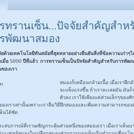
อ่อนเยาว์ต
ความมั่นคงทาง
อารมณ์
การเลิกสูบบุ
การถูกกระตุ้น
พิษสุราเรื้อร
รทรานเซ็น…ปัจจัยสำคัญสำหร
ติดยาเสพติ
รพัฒนาสมอง
ัยด้วยเทคโนโลยีทันสมัยที่สุดหลายอย่างยืนยันสิ่งที่ข้อความเก่าๆไ
เมื่อ
ปีที่แล้ว
การทรานเซ็นเป็นปัจจัยสำคัญสำหรับการพัฒน
5000
:
้นของเรา
สมองก็เหมือนกล้ามเนื้อ เมื่อเราฝึกมั
จะแข็งแรงขึ้น ถ้าเราละเลยมัน มันก
ตัวลง เราใช้เพียงแค่ส่วนเล็กๆของศ
องเราเท่านั้นเพราะเราลืมวิธีฝึกสมองและเพิ่มความสามารถของ
ห็นได้ชัด
ระสบการณ์ที่เราเผชิญกระตุ้นส่วนหนึ่งของสมองเรา เมื่อเราเห็นบาง
่าง เซลล์สมองในเปลือกสมองส่วนการมองเห็นเริ่มทำการเชื่อมโย