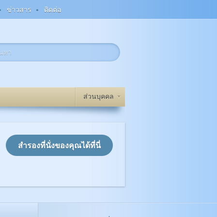
ข่าวสาร
ติดต่อ
ส่วนบุคคล
ั่วไป
วิธีการทำงาน TM
มันใน
โรคสมาธิสั้น
สติปัญญา
อล
ความคิดสร้างสรรค์
าน
หิต
้ามเนื้อ