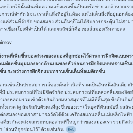
ละด้วยวิธีนั้นมันเพิ่มความแข็งแรงขึ้นเป็นเครือข่าย แต่ถ้าหากเราม
ารณ์จำกัด (เช่น เราเห็นสิ่งที่อยู่ในห้อง แต่ไม่เห็นสิ่งที่อยู่นอกห้อง
ยงแค่ส่วนที่จำกัด ของสมอง ส่วนอื่นๆก็ไม่ได้รับการกระตุ้น ไม่สาม
ารเชื่อมโยงที่จำเป็นได้ และผลลัพธ์ก็คือ เซลล์สมองเริ่มตายลง
้งานที่เพิ่มขึ้นของส่วนของสมองที่ถูกซ่อนไว้ผ่านการฝึกจิตแบบทร
ั่ลเมดิเทชั่นมุมมองจากด้านบนของหัวก่อนการฝึกจิตแบบทรานเซ็นเด
ชั่น
ระหว่างการฝึกจิตแบบทรานเซ็นเด็นทั่ลเมดิเทชั่น
านเซ็นเป็นประสบการณ์ของต้นกำเนิดที่รวมเป็นอันหนึ่งอันเดียวก
งที่มี ประสบการณ์ที่ไม่มีขีดจำกัด ประสบการณ์ที่แต่ละคลื่นของจิต
เองหลอมรวมเข้าด้วยกันด้วยมหาสมุทรที่ไม่มีที่สิ้นสุด ซึ่งเป็นต้น
งทั้งมวล (ดู
สัมผัสกับตัวตนที่สูงขึ้นของเรา
) ในยุคที่ทันสมัยนี้ ผลลั
งนี้ต่อสมองของเราสามารถวัดได้ด้วยเครื่องสแกนคลื่นแม่เหล็กไฟฟ้า
้นเดียวกันจะส่งผลกระทบต่อส่วนที่ใหญ่กว่าของสมองเรา รวมถึงส่วน
่า “ส่วนที่ถูกซ่อนไว้” ด้วยเช่นกัน
Ref.